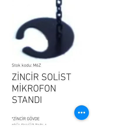
Stok kodu: M6Z
ZİNCİR SOLİST
MİKROFON
STANDI
*ZİNCİR GÖVDE
*GÜLENYÜZ TABLA