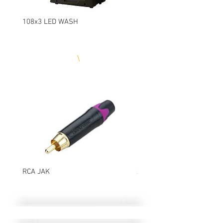
108x3 LED WASH
Led Beam
SEETRONIC
\
KONNEKTÖR
ÇEŞİTLERİ
RCA JAK
XLR JAK (DİŞİ)