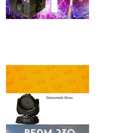
WATT LAZER
TELEFONDAN
UYGULAMA İLE
KONTROL
Dokunmatik Ekran
Yeni Nesil
108x3
beam 230