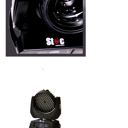
STOC LIGHT
\
EN ÇOK SATAN
ÜRÜNLER